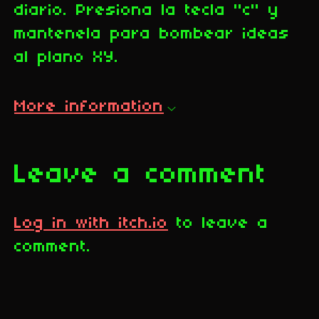
diario. Presiona la tecla "c" y
mantenela para bombear ideas
al plano XY.
More information
Leave a comment
Log in with itch.io
to leave a
comment.